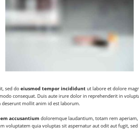
it, sed do
eiusmod tempor incididunt
ut labore et dolore mag
modo consequat. Duis aute irure dolor in reprehenderit in voluptat
ia deserunt mollit anim id est laborum.
atem accusantium
doloremque laudantium, totam rem aperiam, eaq
am voluptatem quia voluptas sit aspernatur aut odit aut fugit, se