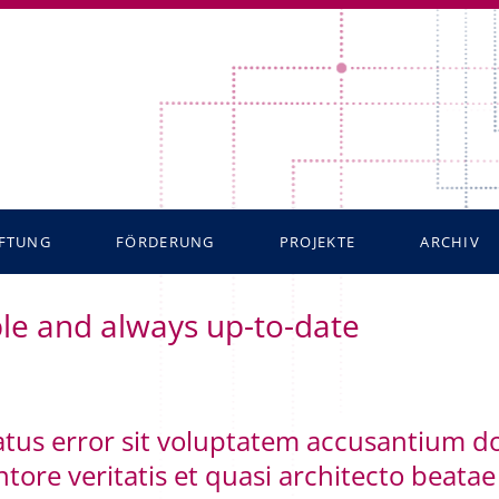
IFTUNG
FÖRDERUNG
PROJEKTE
ARCHIV
ftungsauftrag
Förderrichtlinien
ble and always up-to-date
ftungsarbeit seit 2001
Förderbereiche
ter
Förderantrag
htsform
 natus error sit voluptatem accusantium
tore veritatis et quasi architecto beatae
fige Fragen