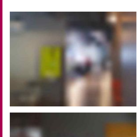
Kur
Vor
Ges