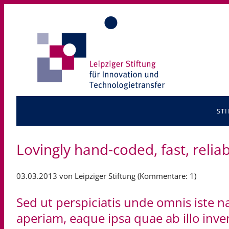
ST
Sti
Lovingly hand-coded, fast, relia
Sti
Stif
03.03.2013
von Leipziger Stiftung (Kommentare: 1)
Rec
Sed ut perspiciatis unde omnis iste
aperiam, eaque ipsa quae ab illo inven
Häu