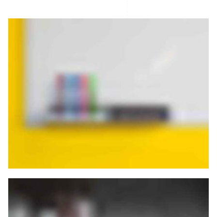
atorium
stand
chäftsstelle