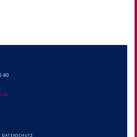
2-80
g.de
DATENSCHUTZ