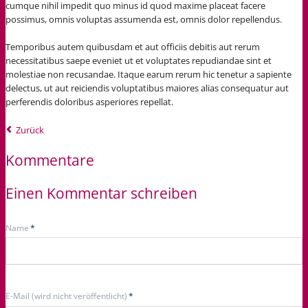
cumque nihil impedit quo minus id quod maxime placeat facere
possimus, omnis voluptas assumenda est, omnis dolor repellendus.
Temporibus autem quibusdam et aut officiis debitis aut rerum
necessitatibus saepe eveniet ut et voluptates repudiandae sint et
molestiae non recusandae. Itaque earum rerum hic tenetur a sapiente
delectus, ut aut reiciendis voluptatibus maiores alias consequatur aut
perferendis doloribus asperiores repellat.
Zurück
Kommentare
Einen Kommentar schreiben
Pflichtfeld
Name
*
Pflichtfeld
E-Mail (wird nicht veröffentlicht)
*