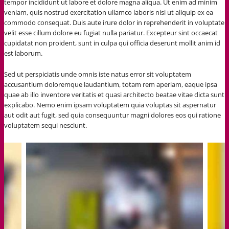
tempor incididunt ut labore et dolore magna aliqua. Ut enim ad minim
veniam, quis nostrud exercitation ullamco laboris nisi ut aliquip ex ea
commodo consequat. Duis aute irure dolor in reprehenderit in voluptate
velit esse cillum dolore eu fugiat nulla pariatur. Excepteur sint occaecat
cupidatat non proident, sunt in culpa qui officia deserunt mollit anim id
est laborum.
Sed ut perspiciatis unde omnis iste natus error sit voluptatem
accusantium doloremque laudantium, totam rem aperiam, eaque ipsa
quae ab illo inventore veritatis et quasi architecto beatae vitae dicta sunt
explicabo. Nemo enim ipsam voluptatem quia voluptas sit aspernatur
aut odit aut fugit, sed quia consequuntur magni dolores eos qui ratione
voluptatem sequi nesciunt.