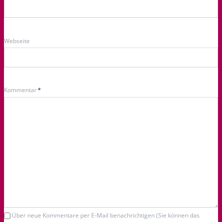
Webseite
Pflichtfeld
Kommentar
*
Über neue Kommentare per E-Mail benachrichtigen (Sie können das