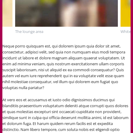
The lounge area
Whiteb
Neque porro quisquam est, qui dolorem ipsum quia dolor sit amet,
consectetur, adipisci velit, sed quia non numquam eius modi tempora
incidunt ut labore et dolore magnam aliquam quaerat voluptatem. Ut
enim ad minima veniam, quis nostrum exercitationem ullam corporis
suscipit laboriosam, nisi ut aliquid ex ea commodi consequatur? Quis
autem vel eum iure reprehenderit qui in ea voluptate velit esse quam
nihil molestiae consequatur, vel illum qui dolorem eum fugiat quo
voluptas nulla pariatur?
At vero eos et accusamus et iusto odio dignissimos ducimus qui
blanditiis praesentium voluptatum deleniti atque corrupti quos dolores
et quas molestias excepturi sint occaecati cupiditate non provident,
similique sunt in culpa qui officia deserunt mollitia animi, id est laborum
et dolorum fuga. Et harum quidem rerum facilis est et expedita
distinctio. Nam libero tempore, cum soluta nobis est eligendi optio